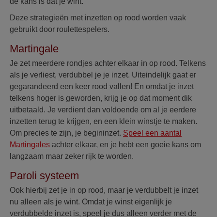
de kans is dat je wint.
Deze strategieën met inzetten op rood worden vaak
gebruikt door roulettespelers.
Martingale
Je zet meerdere rondjes achter elkaar in op rood. Telkens
als je verliest, verdubbel je je inzet. Uiteindelijk gaat er
gegarandeerd een keer rood vallen! En omdat je inzet
telkens hoger is geworden, krijg je op dat moment dik
uitbetaald. Je verdient dan voldoende om al je eerdere
inzetten terug te krijgen, en een klein winstje te maken.
Om precies te zijn, je begininzet.
Speel een aantal
Martingales
achter elkaar, en je hebt een goeie kans om
langzaam maar zeker rijk te worden.
Paroli systeem
Ook hierbij zet je in op rood, maar je verdubbelt je inzet
nu alleen als je wint. Omdat je winst eigenlijk je
verdubbelde inzet is, speel je dus alleen verder met de