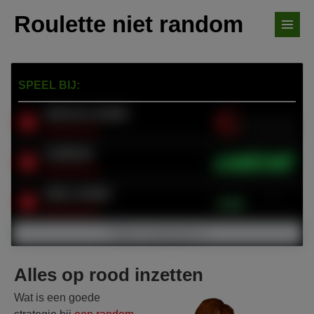
Roulette niet random
SPEEL BIJ:
CIRCUS CASINO
1
Bezoek Nu
COMEON
2
Bezoek Nu
ONE CASINO
3
Bezoek Nu
Meer weergeven
Alles op rood inzetten
Wat is een goede