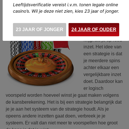
inzet
Veel strategieën
maken gebruik van
1/2 kansen, dus de
23 JAAR OF JONGER
24 JAAR OF OUDER
winstkans die je
krijgt als je op rood
inzet. Het idee van
een strategie is dat
je meerdere spins
achter elkaar een
vergelijkbare inzet
doet. Daardoor kan
er logisch
voorspeld worden hoeveel winst je gaat maken volgens
de kansberekening. Het is bij een strategie belangrijk dat
je je aan het systeem van de strategie houdt. Als je
opeens andere inzetten gaat doen, verbreek je je
systeem. Er valt dan niet meer te voorspellen hoe groot